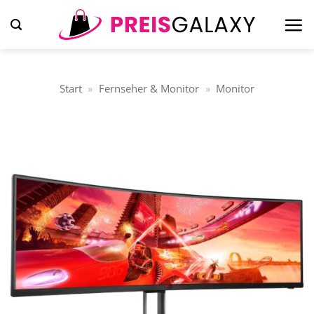
Zum
Inhalt
springen
Start
»
Fernseher & Monitor
»
Monitor