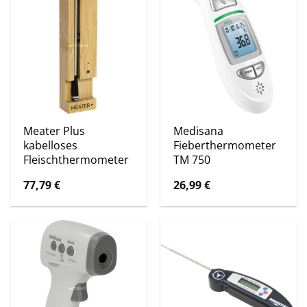
Meater Plus
Medisana
kabelloses
Fieberthermometer
Fleischthermometer
TM 750
77,79
€
26,99
€