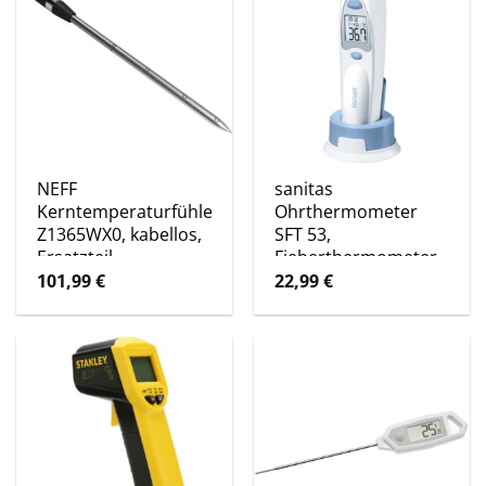
NEFF
sanitas
Kerntemperaturfühler
Ohrthermometer
Z1365WX0, kabellos,
SFT 53,
Ersatzteil
Fieberthermometer
101,99
€
22,99
€