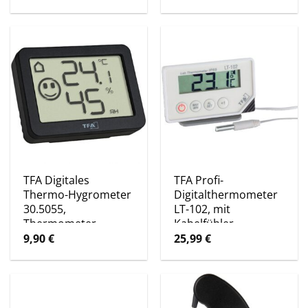
TFA Digitales
TFA Profi-
Thermo-Hygrometer
Digitalthermometer
30.5055,
LT-102, mit
Thermometer
Kabelfühler
9,90
€
25,99
€