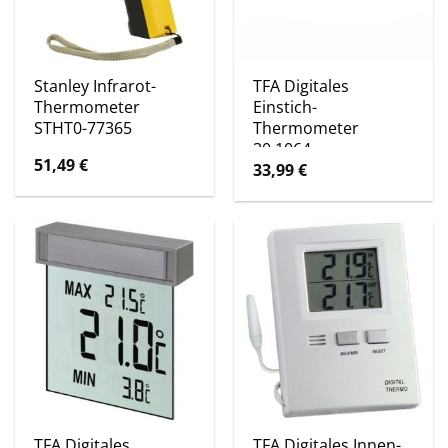
Stanley Infrarot-
TFA Digitales
Thermometer
Einstich-
STHT0-77365
Thermometer
30.1064
51,49
€
33,99
€
TFA Digitales
TFA Digitales Innen-