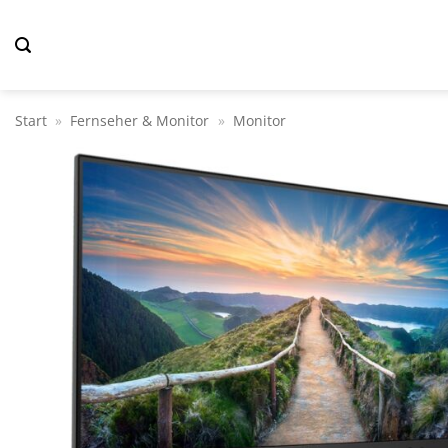
Zum
Inhalt
springen
Start
»
Fernseher & Monitor
»
Monitor