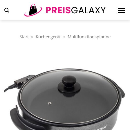
Zum
Inhalt
springen
Start
»
Küchengerät
»
Multifunktionspfanne