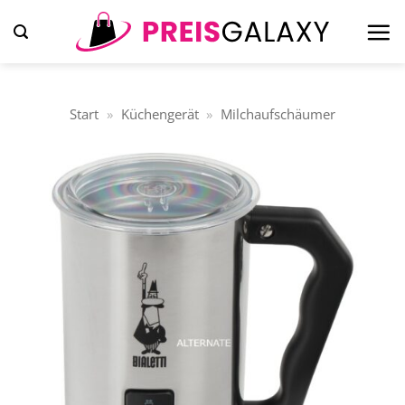
Zum
Inhalt
springen
Start
»
Küchengerät
»
Milchaufschäumer