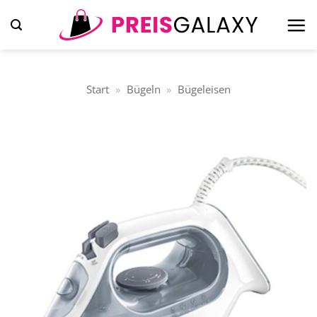
Zum
Inhalt
springen
Start
»
Bügeln
»
Bügeleisen