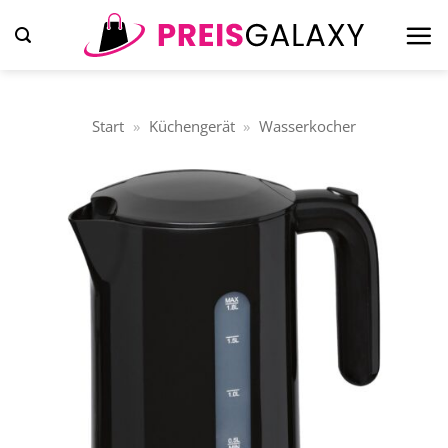
Zum
Inhalt
springen
Start
»
Küchengerät
»
Wasserkocher