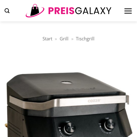
Zum
Inhalt
springen
Start
»
Grill
»
Tischgrill