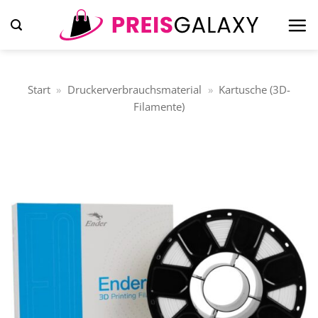
Zum
Inhalt
springen
Start
»
Druckerverbrauchsmaterial
»
Kartusche (3D-
Filamente)