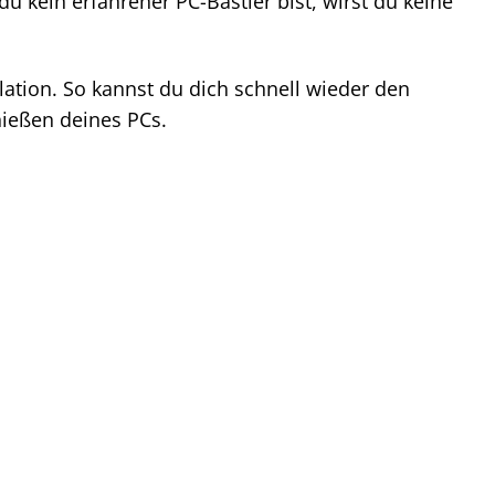
du kein erfahrener PC-Bastler bist, wirst du keine
lation. So kannst du dich schnell wieder den
ießen deines PCs.