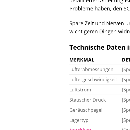
detaillierten Anleitung i
Probleme haben, den S
Spare Zeit und Nerven un
wichtigeren Dingen widm
Technische Daten 
MERKMAL
DE
Lüfterabmessungen
[Sp
Lüftergeschwindigkeit
[Sp
Luftstrom
[Sp
Statischer Druck
[Sp
Geräuschpegel
[Sp
Lagertyp
[Sp