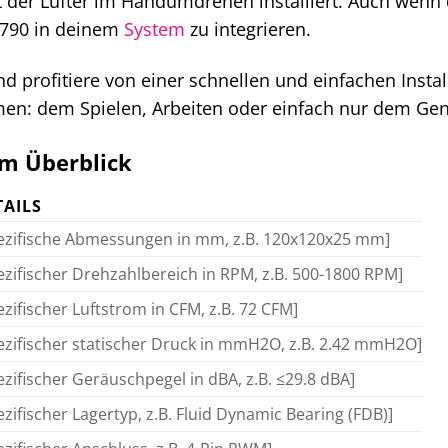
st der Lüfter im Handumdrehen installiert. Auch wenn 
C790 in deinem
System
zu integrieren.
d profitiere von einer schnellen und einfachen Instal
en: dem Spielen, Arbeiten oder einfach nur dem Gen
im Überblick
TAILS
ezifische Abmessungen in mm, z.B. 120x120x25 mm]
ezifischer Drehzahlbereich in RPM, z.B. 500-1800 RPM]
ezifischer Luftstrom in CFM, z.B. 72 CFM]
ezifischer statischer Druck in mmH2O, z.B. 2.42 mmH2O]
ezifischer Geräuschpegel in dBA, z.B. ≤29.8 dBA]
ezifischer Lagertyp, z.B. Fluid Dynamic Bearing (FDB)]