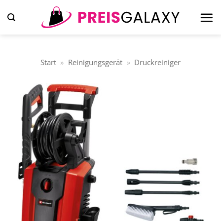
Zum
Inhalt
springen
Start
»
Reinigungsgerät
»
Druckreiniger