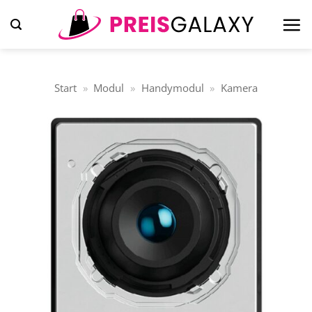
Zum
Inhalt
springen
Start
»
Modul
»
Handymodul
»
Kamera