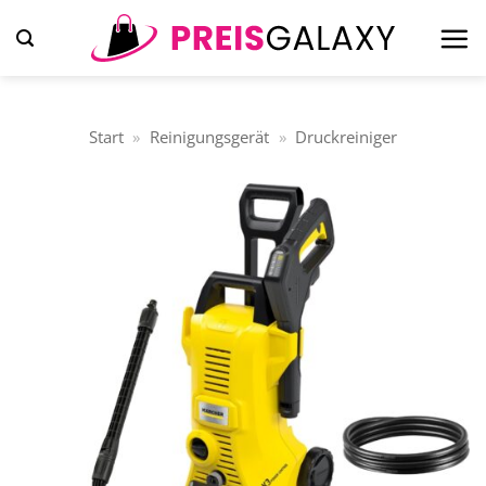
Zum
Inhalt
springen
Start
»
Reinigungsgerät
»
Druckreiniger