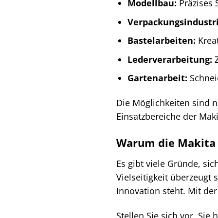
Modellbau:
Präzises 
Verpackungsindustri
Bastelarbeiten:
Kreat
Lederverarbeitung:
Z
Gartenarbeit:
Schnei
Die Möglichkeiten sind na
Einsatzbereiche der Mak
Warum die Makita C
Es gibt viele Gründe, s
Vielseitigkeit überzeugt 
Innovation steht. Mit der
Stellen Sie sich vor, Si