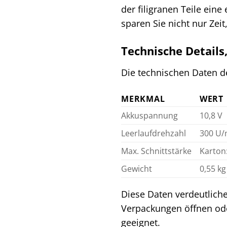
der filigranen Teile ein
sparen Sie nicht nur Zei
Technische Details
Die technischen Daten de
MERKMAL
WERT
Akkuspannung
10,8 V
Leerlaufdrehzahl
300 U/
Max. Schnittstärke
Karton
Gewicht
0,55 k
Diese Daten verdeutliche
Verpackungen öffnen oder
geeignet.