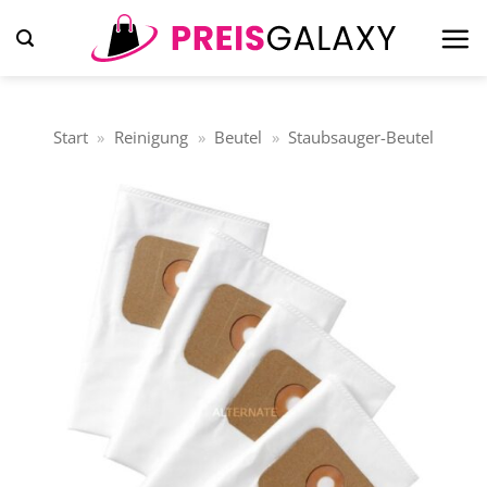
Zum
Inhalt
springen
Start
»
Reinigung
»
Beutel
»
Staubsauger-Beutel