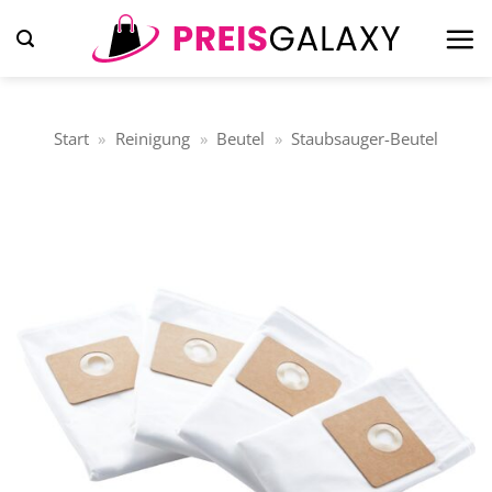
Zum
Inhalt
springen
Start
»
Reinigung
»
Beutel
»
Staubsauger-Beutel