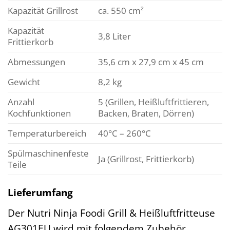
Kapazität Grillrost
ca. 550 cm²
Kapazität
3,8 Liter
Frittierkorb
Abmessungen
35,6 cm x 27,9 cm x 45 cm
Gewicht
8,2 kg
Anzahl
5 (Grillen, Heißluftfrittieren,
Kochfunktionen
Backen, Braten, Dörren)
Temperaturbereich
40°C – 260°C
Spülmaschinenfeste
Ja (Grillrost, Frittierkorb)
Teile
Lieferumfang
Der Nutri Ninja Foodi Grill & Heißluftfritteuse
AG301EU wird mit folgendem Zubehör