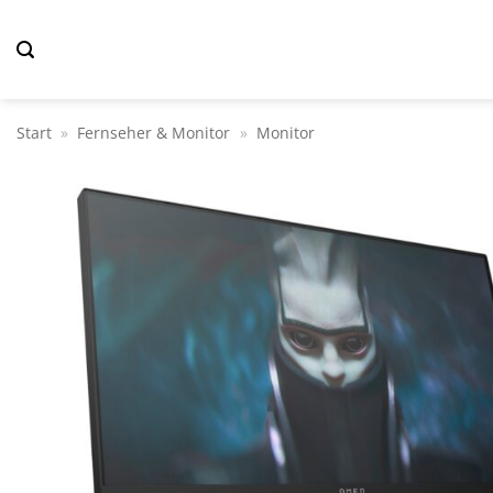
Zum
Inhalt
springen
Start
»
Fernseher & Monitor
»
Monitor