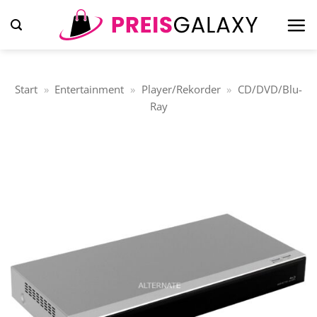
Zum
Inhalt
springen
Start
»
Entertainment
»
Player/Rekorder
»
CD/DVD/Blu-
Ray