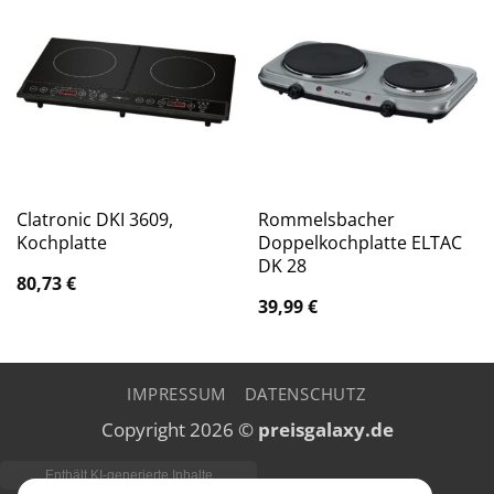
Clatronic DKI 3609,
Rommelsbacher
Kochplatte
Doppelkochplatte ELTAC
DK 28
80,73
€
39,99
€
IMPRESSUM
DATENSCHUTZ
Copyright 2026 ©
preisgalaxy.de