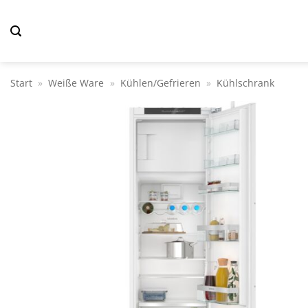
Zum
Inhalt
springen
Start
»
Weiße Ware
»
Kühlen/Gefrieren
»
Kühlschrank