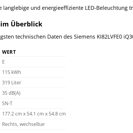
 langlebige und energieeffiziente LED-Beleuchtung tr
 im Überblick
tigsten technischen Daten des Siemens KI82LVFE0 iQ3
WERT
E
115 kWh
319 Liter
35 dB(A)
SN-T
177.2 cm x 54.1 cm x 54.8 cm
Rechts, wechselbar