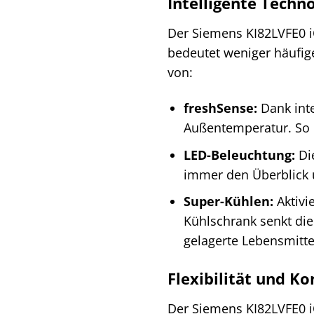
Intelligente Techno
Der Siemens KI82LVFE0 iQ
bedeutet weniger häufige
von:
freshSense:
Dank inte
Außentemperatur. So b
LED-Beleuchtung:
Die
immer den Überblick 
Super-Kühlen:
Aktivi
Kühlschrank senkt die
gelagerte Lebensmitte
Flexibilität und Ko
Der Siemens KI82LVFE0 iQ