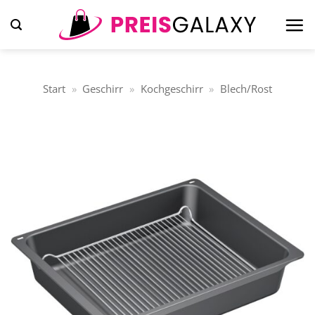
Zum
Inhalt
springen
Start
»
Geschirr
»
Kochgeschirr
»
Blech/Rost