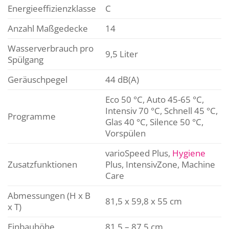
Energieeffizienzklasse
C
Anzahl Maßgedecke
14
Wasserverbrauch pro
9,5 Liter
Spülgang
Geräuschpegel
44 dB(A)
Eco 50 °C, Auto 45-65 °C,
Intensiv 70 °C, Schnell 45 °C,
Programme
Glas 40 °C, Silence 50 °C,
Vorspülen
varioSpeed Plus,
Hygiene
Zusatzfunktionen
Plus, IntensivZone, Machine
Care
Abmessungen (H x B
81,5 x 59,8 x 55 cm
x T)
Einbauhöhe
81.5 – 87.5 cm