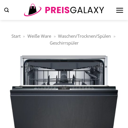
Zum
Inhalt
springen
Start
»
Weiße Ware
»
Waschen/Trocknen/Spülen
»
Geschirrspüler