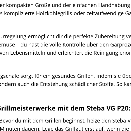
er kompakten Größe und der einfachen Handhabung ist
 komplizierte Holzkohlegrills oder zeitaufwendige Ga
rregelung ermöglicht dir die perfekte Zubereitung ver
emüse – du hast die volle Kontrolle über den Garproz
von Lebensmitteln und erleichtert die Reinigung enor
ngschale sorgt für ein gesundes Grillen, indem sie übe
ndern auch die Entstehung schädlicher Stoffe. So ka
Grillmeisterwerke mit dem Steba VG P20:
Bevor du mit dem Grillen beginnst, heize den Steba 
Minuten dauern. Lege das Grillgut erst auf, wenn die G