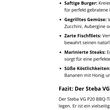
Saftige Burger:
Kreie
für perfekt gebratene
Gegrilltes Gemüse:
V
Zucchini, Aubergine 
Zarte Fischfilets:
Verw
bewahrt seinen natür
Marinierte Steaks:
En
sorgt für eine perfekt
Süße Köstlichkeiten
Bananen mit Honig un
Fazit: Der Steba V
Der Steba VG P20 BBQ-Tisc
legen. Er ist ein vielsei