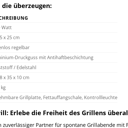
, die überzeugen:
CHREIBUNG
 Watt
35 x 25 cm
enlos regelbar
inium-Druckguss mit Antihaftbeschichtung
tstoff / Edelstahl
48 x 35 x 10 cm
 kg
hmbare Grillplatte, Fettauffangschale, Kontrollleuchte
ll: Erlebe die Freiheit des Grillens überal
n zuverlässiger Partner für spontane Grillabende mit