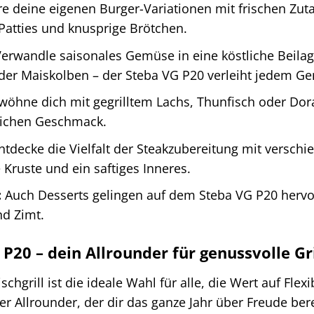
re deine eigenen Burger-Variationen mit frischen Zut
 Patties und knusprige Brötchen.
erwandle saisonales Gemüse in eine köstliche Beilage
oder Maiskolben – der Steba VG P20 verleiht jedem G
öhne dich mit gegrilltem Lachs, Thunfisch oder Dor
lichen Geschmack.
tdecke die Vielfalt der Steakzubereitung mit versc
e Kruste und ein saftiges Inneres.
:
Auch Desserts gelingen auf dem Steba VG P20 hervorr
d Zimt.
G P20 – dein Allrounder für genussvolle G
hgrill ist die ideale Wahl für alle, die Wert auf Flex
tiger Allrounder, der dir das ganze Jahr über Freude be