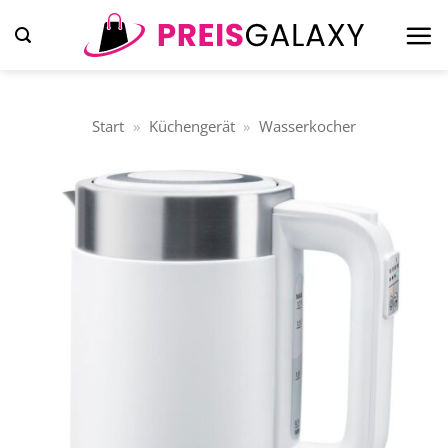
Zum
Inhalt
springen
Start
»
Küchengerät
»
Wasserkocher