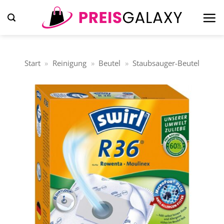
Zum
Inhalt
springen
Start
»
Reinigung
»
Beutel
»
Staubsauger-Beutel