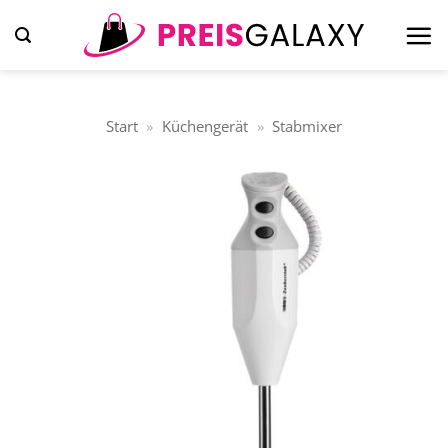
Zum
Inhalt
springen
Start
»
Küchengerät
»
Stabmixer