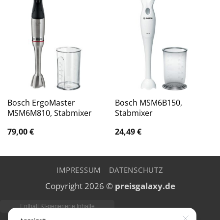
Bosch ErgoMaster
Bosch MSM6B150,
MSM6M810, Stabmixer
Stabmixer
79,00
€
24,49
€
IMPRESSUM
DATENSCHUTZ
Copyright 2026 ©
preisgalaxy.de