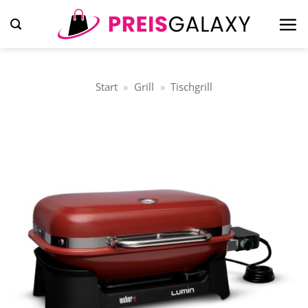
Zum
Inhalt
springen
Start
»
Grill
»
Tischgrill