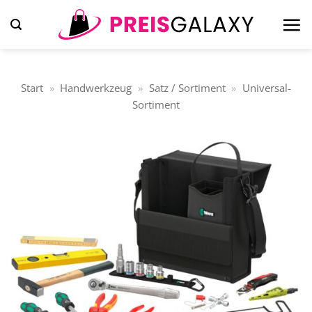
Zum
Inhalt
springen
Start
»
Handwerkzeug
»
Satz / Sortiment
»
Universal-
Sortiment